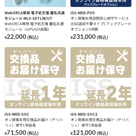
WebORCA専用 電子処方箋 署名共通
ISS-MED-PO5
モジュール MLS-SETLIB/UT
オン資端末用訪問安心保守サービス
WebORCA専用 電子処方箋 署名共通
(SSD返却不要タイプ) アップグレード
モジュール（ioPLAZA直販)
オプション5年間
22,000
231,000
¥
¥
ISS-MED-SOC
ISS-MED-SOC2
オン資端末用交換品お届け（デリバ
オン資端末用交換品お届け（デリバ
リィ）保守1年延長
リィ）保守2年延長
71,500
121,000
¥
¥