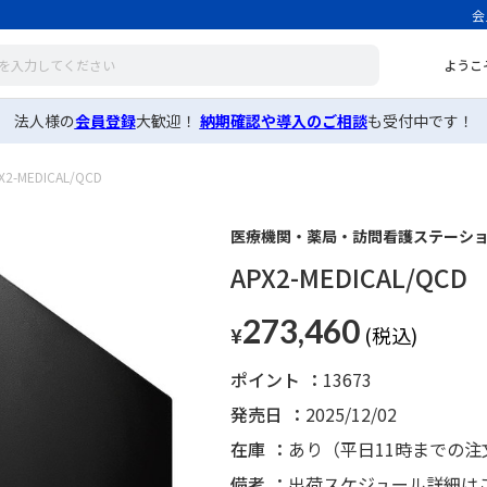
会
ようこ
法人様の
会員登録
大歓迎！
納期確認や導入のご相談
も受付中です！
X2-MEDICAL/QCD
医療機関・薬局・訪問看護ステーショ
APX2-MEDICAL/QCD
273,460
¥
ポイント
13673
発売日
2025/12/02
在庫
あり（平日11時までの
備考
出荷スケジュール詳細は