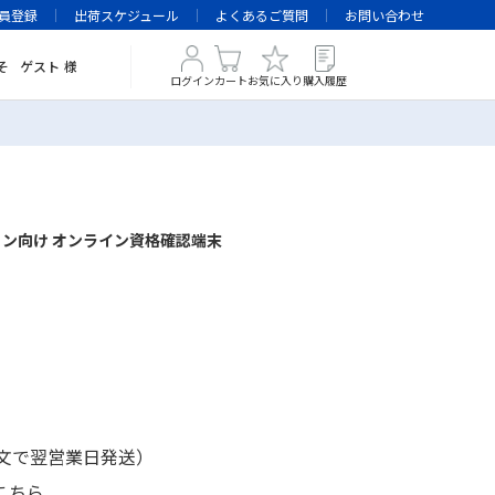
員登録
出荷スケジュール
よくあるご質問
お問い合わせ
そ
ゲスト
様
ログイン
カート
お気に入り
購入履歴
ン向け オンライン資格確認端末
注文で翌営業日発送）
こちら