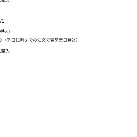
に購入
V1
り（平日11時までの注文で翌営業日発送）
に購入