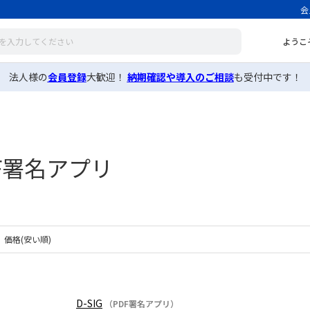
会
ようこ
法人様の
会員登録
大歓迎！
納期確認や導入のご相談
も受付中です！
F署名アプリ
価格(安い順)
D-SIG
（PDF署名アプリ）