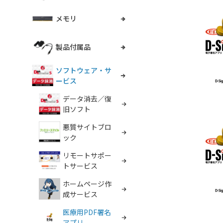
メモリ
製品付属品
ソフトウェア・サ
ービス
データ消去／復
旧ソフト
悪質サイトブロ
ック
リモートサポー
トサービス
ホームページ作
成サービス
医療用PDF署名
アプリ