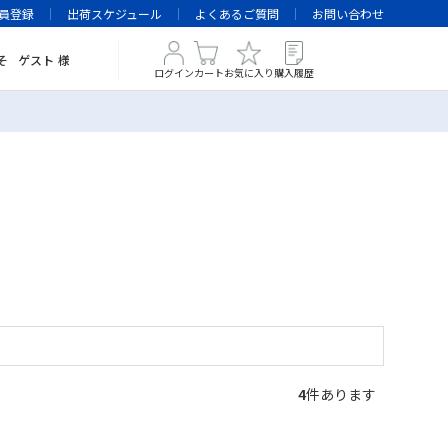
員登録
出荷スケジュール
よくあるご質問
お問い合わせ
そ
ゲスト
様
ログイン
カート
お気に入り
購入履歴
4
件あります