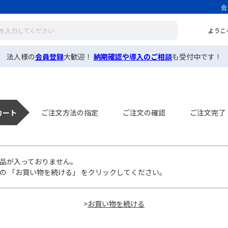
会
ようこ
法人様の
会員登録
大歓迎！
納期確認や導入のご相談
も受付中です！
カート
ご注文方法の指定
ご注文の確認
ご注文完了
品が入っておりません。
の 「お買い物を続ける」 をクリックしてください。
>