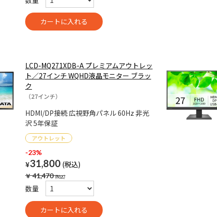
数量
LCD-MQ271XDB-A プレミアムアウトレッ
ト／27インチ WQHD液晶モニター ブラッ
ク
（27インチ）
HDMI/DP接続 広視野角パネル 60Hz 非光
沢 5年保証
-23%
31,800
¥
￥
41,470
数量