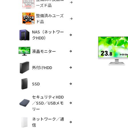
ーズド品
整備済みユーズ
ド品
NAS（ネットワー
クHDD）
液晶モニター
外付けHDD
SSD
セキュリティHDD
／SSD／USBメモ
リー
ネットワーク／通
信