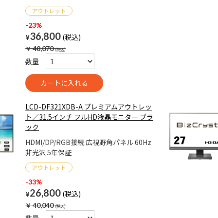
-23%
36,800
¥
￥
48,070
数量
LCD-DF321XDB-A プレミアムアウトレッ
ト／31.5インチ フルHD液晶モニター ブラ
ック
HDMI/DP/RGB接続 広視野角パネル 60Hz
非光沢 5年保証
-33%
26,800
¥
￥
40,040