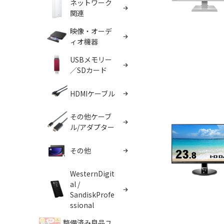
ネットワーク
関連
映像・オーデ
ィオ機器
USBメモリー
／SDカード
HDMIケーブル
その他ケーブ
ル/アダプター
その他
WesternDigit
al /
SandiskProfe
ssional
整備済み良品ユ