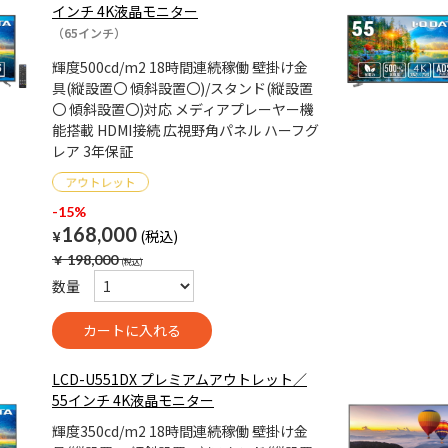
インチ 4K液晶モニター
（65インチ）
輝度500cd/m2 18時間連続稼働 壁掛け金
具(縦設置〇 傾斜設置〇)/スタンド(縦設置
〇 傾斜設置〇)対応 メディアプレーヤー機
能搭載 HDMI接続 広視野角パネル ハーフグ
レア 3年保証
-15%
168,000
¥
￥
198,000
数量
LCD-U551DX プレミアムアウトレット／
55インチ 4K液晶モニター
輝度350cd/m2 18時間連続稼働 壁掛け金