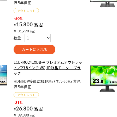
沢 5年保証
-50%
15,800
¥
￥
31,790
数量
LCD-MQ241XDB-A プレミアムアウトレッ
ト／23.8インチ WQHD液晶モニター ブラ
ック
HDMI/DP接続 広視野角パネル 60Hz 非光
沢 5年保証
-31%
26,800
¥
￥
39,380