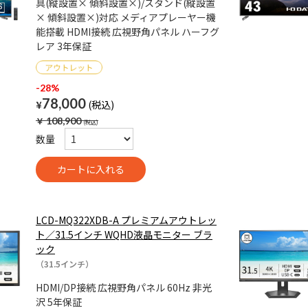
具(縦設置× 傾斜設置×)/スタンド(縦設置
× 傾斜設置×)対応 メディアプレーヤー機
能搭載 HDMI接続 広視野角パネル ハーフグ
レア 3年保証
-28%
78,000
¥
￥
108,900
数量
LCD-MQ322XDB-A プレミアムアウトレッ
ト／31.5インチ WQHD液晶モニター ブラ
ック
（31.5インチ）
HDMI/DP接続 広視野角パネル 60Hz 非光
沢 5年保証