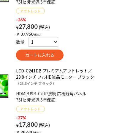
75Hz 非光沢 5年保証
-26%
27,800
¥
￥
37,950
数量
LCD-C241DB プレミアムアウトレット／
23.8インチ フルHD液晶モニター ブラック
（23.8インチ ブラック）
HDMI/USB-C/DP接続 広視野角パネル
75Hz 非光沢 5年保証
-37%
17,800
¥
￥
28,600