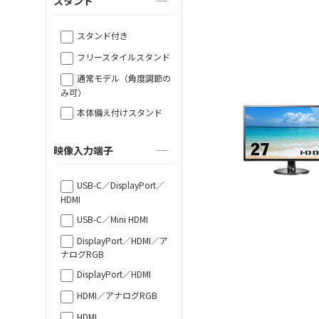
スタンド
スタンド付き
フリースタイルスタンド
通常モデル（角度調節の
み可）
本体備え付けスタンド
映像入力端子
USB-C／DisplayPort／
HDMI
USB-C／Mini HDMI
DisplayPort／HDMI／ア
ナログRGB
DisplayPort／HDMI
HDMI／アナログRGB
HDMI