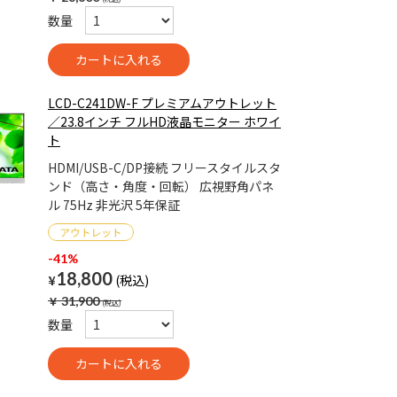
数量
LCD-C241DW-F プレミアムアウトレット
／23.8インチ フルHD液晶モニター ホワイ
ト
HDMI/USB-C/DP接続 フリースタイルスタ
ンド（高さ・角度・回転） 広視野角パネ
ル 75Hz 非光沢 5年保証
-41%
18,800
¥
￥
31,900
数量