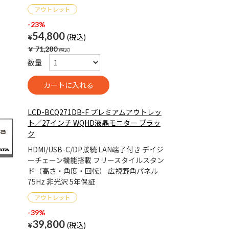
-23%
54,800
¥
￥
71,280
数量
LCD-BCQ271DB-F プレミアムアウトレッ
ト／27インチ WQHD液晶モニター ブラッ
ク
HDMI/USB-C/DP接続 LAN端子付き デイジ
ーチェーン機能搭載 フリースタイルスタン
ド（高さ・角度・回転） 広視野角パネル
75Hz 非光沢 5年保証
-39%
39,800
¥