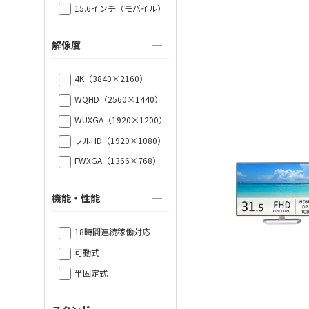
15.6インチ（モバイル）
解像度
4K（3840×2160）
WQHD（2560×1440）
WUXGA（1920×1200）
フルHD（1920×1080）
FWXGA（1366×768）
機能・性能
18時間連続稼働対応
可動式
半固定式