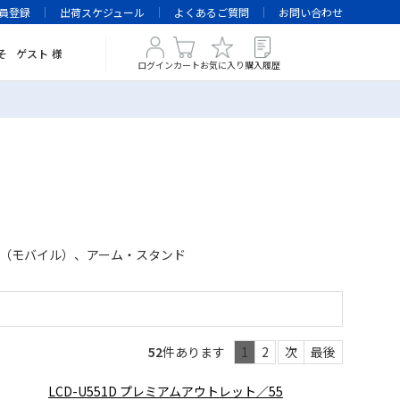
員登録
出荷スケジュール
よくあるご質問
お問い合わせ
そ
ゲスト
様
ログイン
カート
お気に入り
購入履歴
6インチ（モバイル）、アーム・スタンド
52
件あります
1
2
次
最後
LCD-U551D プレミアムアウトレット／55