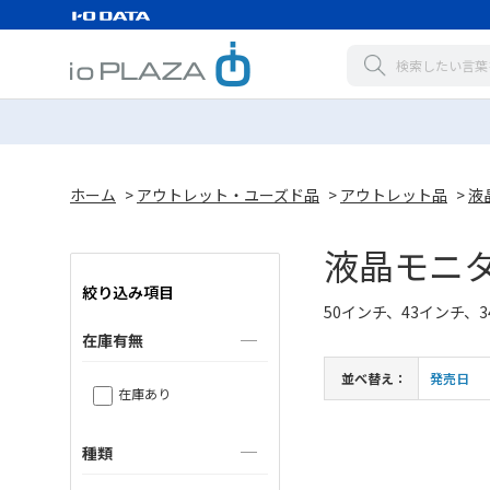
ホーム
>
アウトレット・ユーズド品
>
アウトレット品
>
液
液晶モニ
絞り込み項目
50インチ、43インチ、3
在庫有無
並べ替え：
発売日
在庫あり
種類