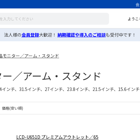
会
ようこ
法人様の
会員登録
大歓迎！
納期確認や導入のご相談
も受付中です！
晶モニター／アーム・スタンド
ター／アーム・スタンド
4インチ、31.5インチ、27インチ、23.8インチ、21.5インチ、15.
価格(安い順)
LCD-U651D プレミアムアウトレット／65