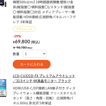
輝度500cd/m2 18時間連続稼働 壁掛け金
具(縦設置〇 傾斜設置〇)/スタンド(縦設置
〇 傾斜設置〇)対応 メディアプレーヤー機
能搭載 HDMI接続 広視野角パネル ハーフグ
レア 3年保証
-29%
69,800
¥
￥
98,780
数量
LCD-CU321D-FX プレミアムアウトレット
／31.5インチ 4K液晶モニター ブラック
HDMI/USB-C/DP接続 LAN端子付き ディス
プレイウォール機能搭載 フリースタイルス
タンド（高さ・角度・回転） 広視野角パ
ネル 60Hz 非光沢 5年保証