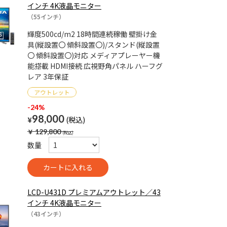
インチ 4K液晶モニター
（55インチ）
輝度500cd/m2 18時間連続稼働 壁掛け金
具(縦設置〇 傾斜設置〇)/スタンド(縦設置
〇 傾斜設置〇)対応 メディアプレーヤー機
能搭載 HDMI接続 広視野角パネル ハーフグ
レア 3年保証
-24%
98,000
¥
￥
129,800
数量
LCD-U431D プレミアムアウトレット／43
インチ 4K液晶モニター
（43インチ）