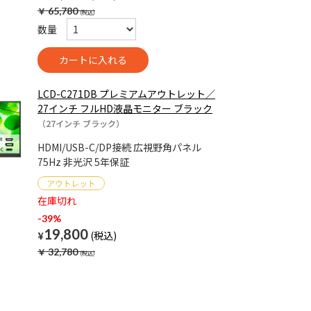
￥
65,780
数量
LCD-C271DB プレミアムアウトレット／
27インチ フルHD液晶モニター ブラック
（27インチ ブラック）
HDMI/USB-C/DP接続 広視野角パネル
75Hz 非光沢 5年保証
在庫切れ
-39%
19,800
¥
￥
32,780