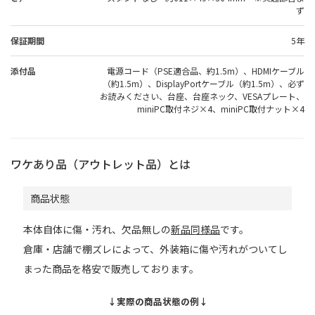
ず
保証期間
5年
添付品
電源コード（PSE適合品、約1.5m）、HDMIケーブル
（約1.5m）、DisplayPortケーブル（約1.5m）、必ず
お読みください、台座、台座ネック、VESAプレート、
miniPC取付ネジ×4、miniPC取付ナット×4
ワケあり品（アウトレット品）とは
商品状態
本体自体に傷・汚れ、欠品無しの
新品同様品
です。
倉庫・店舗で棚ズレによって、外装箱に傷や汚れがついてし
まった商品を格安で販売しております。
↓実際の商品状態の例↓