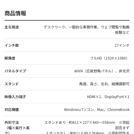
商品情報
主な用途
デスクワーク、一般的な事務作業、ウェブ閲覧や動画
視聴など
インチ数
27インチ
解像度
フルHD（1920×1080）
パネルタイプ
AHVA（広視野角パネル）、非光沢
スタンド
角度、高さ、左右、縦横調節可
映像入力端子
HDMI×1、DisplayPort×1
対応機種
Windowsパソコン、Mac、Chromebook
外形寸法
スタンドあり…約611×227×443～556mm ※突起
（幅×奥行×高
部含まず
さ）
スタンドなし…約611×49×364mm ※突起部含ま