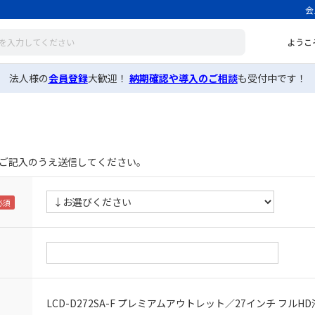
会
ようこ
法人様の
会員登録
大歓迎！
納期確認や導入のご相談
も受付中です！
ご記入のうえ送信してください。
LCD-D272SA-F プレミアムアウトレット／27インチ フル