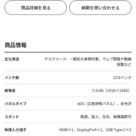
商品詳細を見る
納期を問い合わせる
商品情報
主な用途
デスクワーク、一般的な事務作業、ウェブ閲覧や動画
視聴など
インチ数
23.8インチ
解像度
フルHD（1920×1080）
パネルタイプ
ADS（広視野角パネル）、非光沢
スタンド
角度、高さ、左右、縦横調節可
映像入力端子
HDMI×1、DisplayPort×1、USB Type-C×1