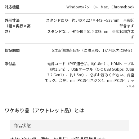
対応機種
Windowsパソコン、Mac、Chromebook
外形寸法
スタンドあり…約540×227×443～538mm ※突起
（幅×奥行×高
部含まず
さ）
スタンドなし…約540×51×328mm ※突起部含ま
ず
保証期間
5年＆無輝点保証（ご購入後、1か月以内に限る）
添付品
電源コード（PSE適合品、約1.8m）、HDMIケーブル
（約1.5m）、USBケーブル（C-C USB 5Gbps（USB
3.2 Gen1）、約1.5m）、必ずお読みください、台座
ネック、台座、miniPC取付ネジ×4、miniPC取付ナッ
ト×4
ワケあり品（アウトレット品）とは
商品状態