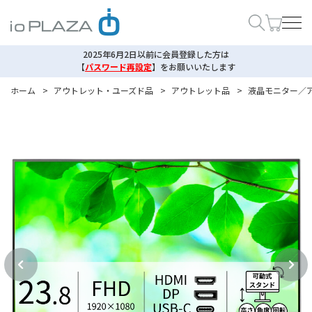
2025年6月2日以前に会員登録した方は
【
パスワード再設定
】
をお願いいたします
ホーム
>
アウトレット・ユーズド品
>
アウトレット品
>
液晶モニター／