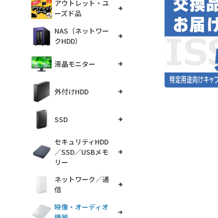
アウトレット・ユ
ーズド品
NAS（ネットワー
クHDD）
液晶モニター
外付けHDD
SSD
セキュリティHDD
／SSD／USBメモ
リー
ネットワーク／通
信
映像・オーディオ
機器