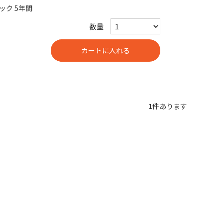
ク 5年間
数量
1
件あります