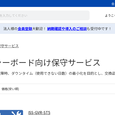
会
ようこ
法人様の
会員登録
大歓迎！
納期確認や導入のご相談
も受付中です！
保守サービス
ャーボード向け保守サービス
故障時、ダウンタイム（使用できない日数）の最小化を目的とし、交換
価格(安い順)
ISS-GVR-ST5