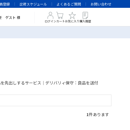
員登録
出荷スケジュール
よくあるご質問
お問い合わせ
そ
ゲスト
様
ログイン
カート
お気に入り
購入履歴
品を先出しするサービス｜デリバリィ保守：良品を送付
1
件あります