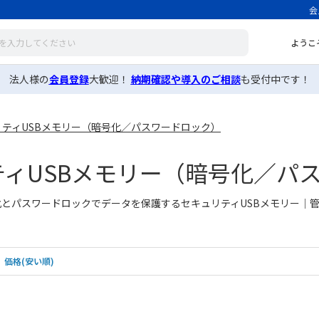
会
ようこ
法人様の
会員登録
大歓迎！
納期確認や導入のご相談
も受付中です！
リティUSBメモリー（暗号化／パスワードロック）
ティUSBメモリー（暗号化／パ
とパスワードロックでデータを保護するセキュリティUSBメモリー｜
価格(安い順)