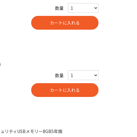
数量
B
数量
セキュリティUSBメモリー8GB5年版