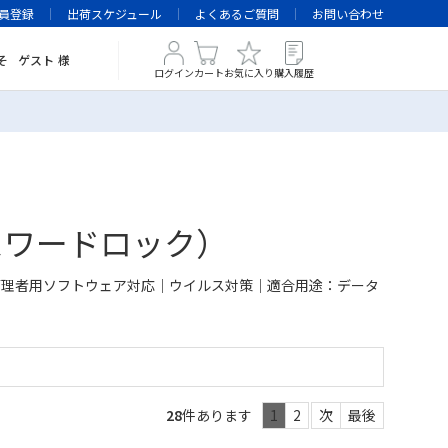
員登録
出荷スケジュール
よくあるご質問
お問い合わせ
そ
ゲスト
様
ログイン
カート
お気に入り
購入履歴
スワードロック）
管理者用ソフトウェア対応｜ウイルス対策｜適合用途：データ
28
件あります
1
2
次
最後