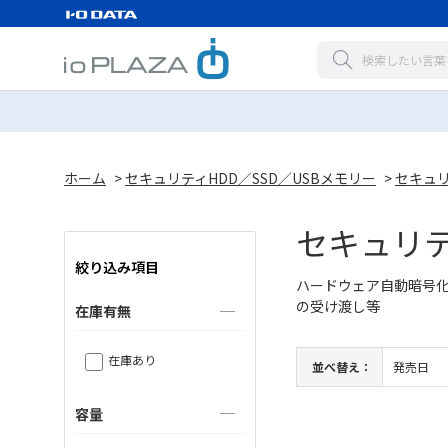
ホーム
>
セキュリティHDD／SSD／USBメモリー
>
セキュ
セキュリ
絞り込み項目
ハードウェア自動暗号化
の受け渡し等
在庫有無
在庫あり
並べ替え：
発売日
容量