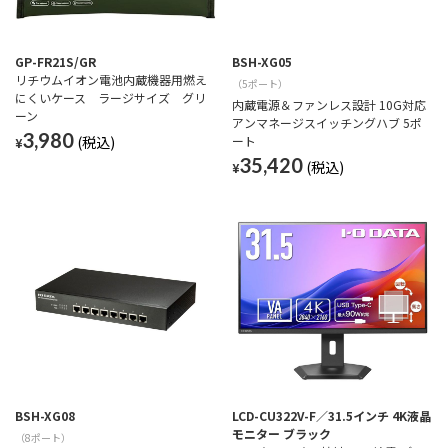
GP-FR21S/GR
BSH-XG05
リチウムイオン電池内蔵機器用燃え
（5ポート）
にくいケース ラージサイズ グリ
内蔵電源＆ファンレス設計 10G対応
ーン
アンマネージスイッチングハブ 5ポ
3,980
ート
¥
35,420
¥
BSH-XG08
LCD-CU322V-F／31.5インチ 4K液晶
モニター ブラック
（8ポート）