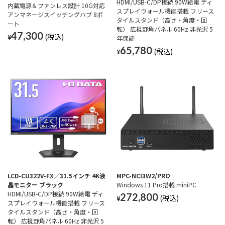
HDMI/USB-C/DP接続 90W給電 ディ
内蔵電源＆ファンレス設計 10G対応
スプレイウォール機能搭載 フリース
アンマネージスイッチングハブ 8ポ
タイルスタンド（高さ・角度・回
ート
転） 広視野角パネル 60Hz 非光沢 5
47,300
¥
年保証
65,780
¥
LCD-CU322V-FX／31.5インチ 4K液
MPC-NCI3W2/PRO
晶モニター ブラック
Windows 11 Pro搭載 miniPC
HDMI/USB-C/DP接続 90W給電 ディ
272,800
¥
スプレイウォール機能搭載 フリース
タイルスタンド（高さ・角度・回
転） 広視野角パネル 60Hz 非光沢 5