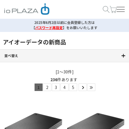
2025年6月2日以前に会員登録した方は
【
パスワード再設定
】
をお願いいたします
アイオーデータの新商品
並べ替え
[1～30件]
236
件あります
1
2
3
4
5