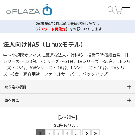
2025年6月2日以前に会員登録した方は
【
パスワード再設定
】
をお願いいたします
法人向けNAS（Linuxモデル）
中～小規模オフィスに最適な法人向けNAS｜推奨同時接続台数：H
シリーズ ～128台、Xシリーズ ～64台、LVシリーズ ～50台、LEシリ
ーズ ～25台、AWシリーズ ～16台、LAシリーズ ～10台、TAシリー
ズ ～8台｜適合用途：ファイルサーバー、バックアップ
絞り込み項目
並べ替え
[1～20件]
82
件あります
1
2
3
4
5