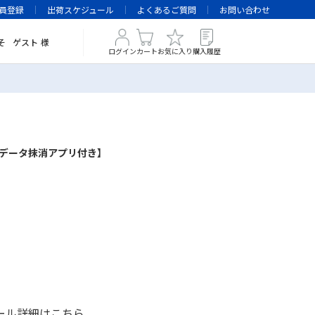
員登録
出荷スケジュール
よくあるご質問
お問い合わせ
そ
ゲスト
様
ログイン
カート
お気に入り
購入履歴
＆データ抹消アプリ付き】
ール詳細は
こちら