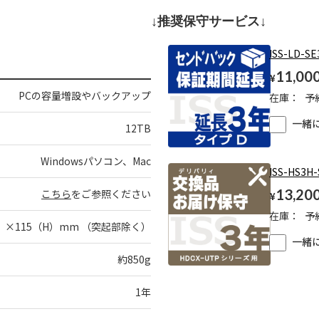
↓推奨保守サービス↓
ISS-LD-SE
11,00
¥
PCの容量増設やバックアップ
在庫：
予
一緒
12TB
Windowsパソコン、Mac
ISS-HS3H
13,20
こちら
をご参照ください
¥
在庫：
予
D）×115（H）mm （突起部除く）
一緒
約850g
1年