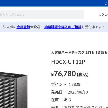
会
ようこ
法人様の
会員登録
大歓迎！
納期確認や導入のご相談
も受付中です！
大容量ハードディスク 12TB【診断
HDCX-UT12P
76,780
¥
ポイント
3839
発売日
2025/08/19
在庫
あり
備考
お盆期間の出荷スケジュ