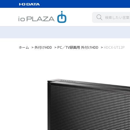
ホーム
>
外付けHDD
>
PC／TV録画用 外付けHDD
>
HDCX-UT12P