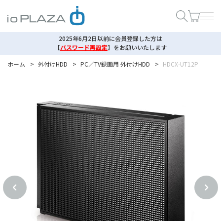
2025年6月2日以前に会員登録した方は
【
パスワード再設定
】
をお願いいたします
ホーム
>
外付けHDD
>
PC／TV録画用 外付けHDD
>
HDCX-UT12P