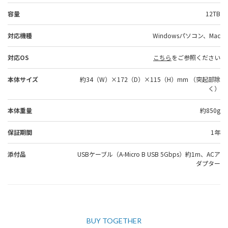
容量
12TB
対応機種
Windowsパソコン、Mac
対応OS
こちら
をご参照ください
本体サイズ
約34（W）×172（D）×115（H）mm （突起部除
く）
本体重量
約850g
保証期間
1年
添付品
USBケーブル（A-Micro B USB 5Gbps）約1m、ACア
ダプター