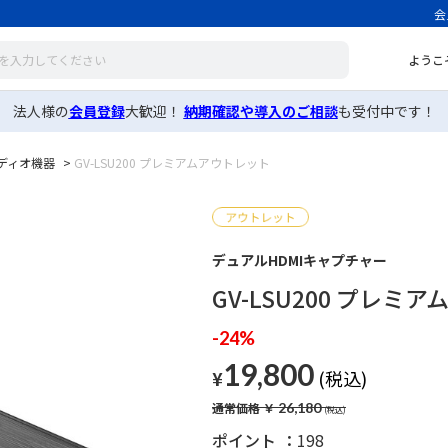
会
ようこ
法人様の
会員登録
大歓迎！
納期確認や導入のご相談
も受付中です！
ディオ機器
>
GV-LSU200 プレミアムアウトレット
デュアルHDMIキャプチャー
GV-LSU200 プレミ
-24%
19,800
¥
通常価格
￥
26,180
ポイント
198