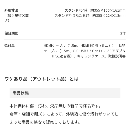
外形寸法
スタンド45°時…約355×166×161mm
（幅×奥行×高
スタンド折りたたみ時…約355×224×13mm
さ）
保証期間
3年
添付品
HDMIケーブル（1.5m、HDMI-HDMI（ミニ））、USB
ケーブル（1.5ｍ、C-C USB3.2 Gen1）、ACアダプタ
ー（PSE適合品）、キャリングケース、取扱説明書
ワケあり品（アウトレット品）とは
商品状態
本体自体に傷・汚れ、欠品無しの
新品同様品
です。
倉庫・店舗で棚ズレによって、外装箱に傷や汚れがついてし
まった商品を格安で販売しております。