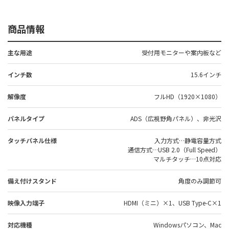
商品情報
主な用途
受付用モニターや案内板など
インチ数
15.6インチ
解像度
フルHD（1920×1080）
パネルタイプ
ADS（広視野角パネル）、非光沢
タッチパネル仕様
入力方式…静電容量方式
通信方式…USB 2.0（Full Speed）
マルチタッチ…10点対応
備え付けスタンド
角度のみ調節可
映像入力端子
HDMI（ミニ）×1、USB Type-C×1
対応機種
Windowsパソコン、Mac