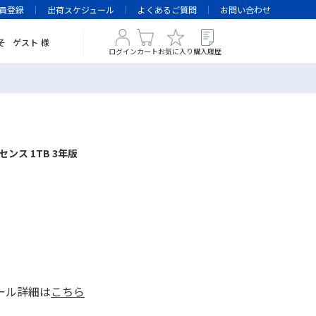
員登録
出荷スケジュール
よくあるご質問
お問い合わせ
そ
ゲスト
様
ログイン
カート
お気に入り
購入履歴
ンス 1TB 3年版
ール詳細は
こちら