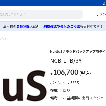
会
ようこ
法人様の
会員登録
大歓迎！
納期確認や導入のご相談
も受付中です！
B/3Y
NarSuSクラウドバックアップ用ライセ
NCB-1TB/3Y
106,700
¥
ポイント
5335
在庫
あり
備考
お盆期間の出荷スケジュ