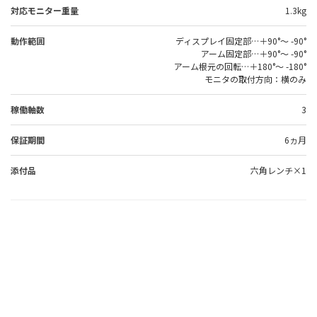
対応モニター重量
1.3kg
動作範囲
ディスプレイ固定部…＋90°～ -90°
アーム固定部…＋90°～ -90°
アーム根元の回転…＋180°～ -180°
モニタの取付方向：横のみ
稼働軸数
3
保証期間
6ヵ月
添付品
六角レンチ×1