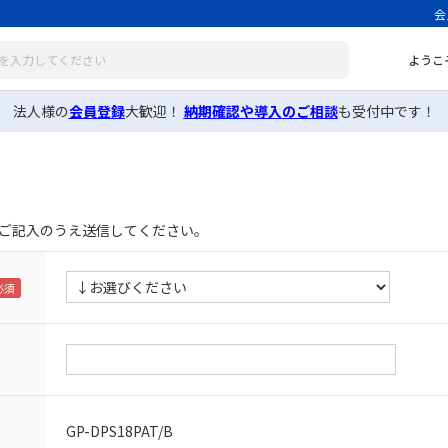
会
ようこ
法人様の
会員登録
大歓迎！
納期確認や導入のご相談
も受付中です！
ご記入のうえ送信してください。
GP-DPS18PAT/B