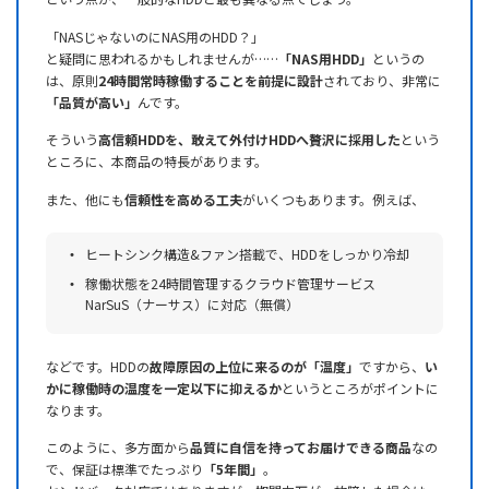
「NASじゃないのにNAS用のHDD？」
と疑問に思われるかもしれませんが……
「NAS用HDD」
というの
は、原則
24時間常時稼働することを前提に設計
されており、非常に
「品質が高い」
んです。
そういう
高信頼HDDを、敢えて外付けHDDへ贅沢に採用した
という
ところに、本商品の特長があります。
また、他にも
信頼性を高める工夫
がいくつもあります。例えば、
ヒートシンク構造&ファン搭載で、HDDをしっかり冷却
稼働状態を24時間管理するクラウド管理サービス
NarSuS（ナーサス）に対応（無償）
などです。HDDの
故障原因の上位に来るのが「温度」
ですから、
い
かに稼働時の温度を一定以下に抑えるか
というところがポイントに
なります。
このように、多方面から
品質に自信を持ってお届けできる商品
なの
で、保証は標準でたっぷり
「5年間」
。