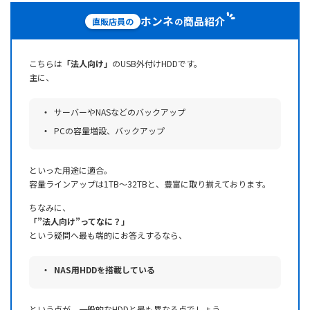
ホンネ
商品紹介
直販店員の
の
こちらは
「法人向け」
のUSB外付けHDDです。
主に、
サーバーやNASなどのバックアップ
PCの容量増設、バックアップ
といった用途に適合。
容量ラインアップは1TB～32TBと、豊富に取り揃えております。
ちなみに、
「”法人向け”ってなに？」
という疑問へ最も端的にお答えするなら、
NAS用HDDを搭載している
という点が、一般的なHDDと最も異なる点でしょう。