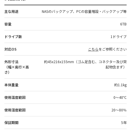
主な用途
NASのバックアップ、PCの容量増設・バックアップ等
容量
6TB
ドライブ数
1ドライブ
対応OS
こちら
をご参照ください
外形寸法
約45x216x155mm（ゴム足含む、コネクター及び突
（幅×奥行×高
起物含まず）
さ）
本体重量
約1.1kg
使用温度範囲
0～40℃
使用湿度範囲
20～80％
保証期間
5年