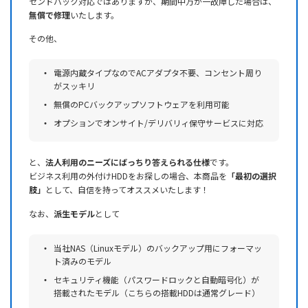
センドバック対応ではありますが、期間中万が一故障した場合は、
無償で修理
いたします。
その他、
電源内蔵タイプなのでACアダプタ不要、コンセント周り
がスッキリ
無償のPCバックアップソフトウェアを利用可能
オプションでオンサイト/デリバリィ保守サービスに対応
と、
法人利用のニーズにばっちり答えられる仕様
です。
ビジネス利用の外付けHDDをお探しの場合、本商品を
「最初の選択
肢」
として、自信を持ってオススメいたします！
なお、
派生モデル
として
当社NAS（Linuxモデル）のバックアップ用にフォーマッ
ト済みのモデル
セキュリティ機能（パスワードロックと自動暗号化）が
搭載されたモデル（こちらの搭載HDDは通常グレード）