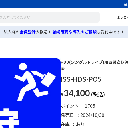
会
ようこ
法人様の
会員登録
大歓迎！
納期確認や導入のご相談
も受付中です！
HDD(シングルドライブ)用訪問安心保
要
ISS-HDS-PO5
34,100
¥
ポイント
1705
発売日
2024/10/30
在庫
あり