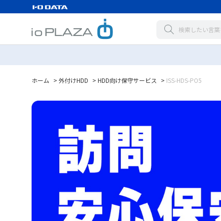
ホーム
>
外付けHDD
>
HDD向け保守サービス
>
ISS-HDS-PO5