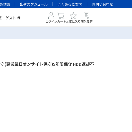
員登録
出荷スケジュール
よくあるご質問
お問い合わせ
そ
ゲスト
様
ログイン
カート
お気に入り
購入履歴
守(翌営業日オンサイト保守)5年間保守 HDD返却不