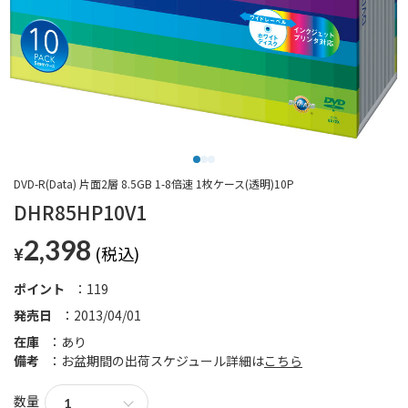
DVD-R(Data) 片面2層 8.5GB 1-8倍速 1枚ケース(透明)10P
DHR85HP10V1
2,398
¥
ポイント
119
発売日
2013/04/01
在庫
あり
備考
お盆期間の出荷スケジュール詳細は
こちら
数量