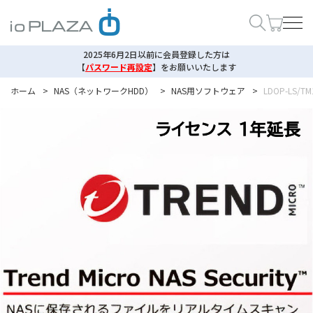
2025年6月2日以前に会員登録した方は
【
パスワード再設定
】
をお願いいたします
ホーム
>
NAS（ネットワークHDD）
>
NAS用ソフトウェア
>
LDOP-LS/TM