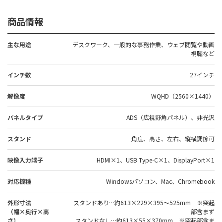
商品情報
主な用途
デスクワーク、一般的な事務作業、ウェブ閲覧や動画
視聴など
インチ数
27インチ
解像度
WQHD（2560×1440）
パネルタイプ
ADS（広視野角パネル）、非光沢
スタンド
角度、高さ、左右、縦横調節可
映像入力端子
HDMI×1、USB Type-C×1、DisplayPort×1
対応機種
Windowsパソコン、Mac、Chromebook
外形寸法
スタンドあり…約613×229×395～525mm ※突起
（幅×奥行×高
部含まず
さ）
スタンドなし…約613×55×370mm ※突起部含ま