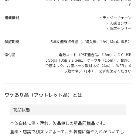
ず
搭載機能
・デイジーチェーン
・人感センサー
・照度センサー
保証期間
5年＆無輝点保証（ご購入後、1か月以内に限る）
添付品
電源コード（PSE適合品、1.8m）、C-C USB
5Gbps（USB 3.2 Gen1）ケーブル（1.5m）、台座、
台座ネック、台座ネック取付ネジ（4本）、WEBカメ
ラ取付ネジ（1本）、必ずお読みください
ワケあり品（アウトレット品）とは
商品状態
本体自体に傷・汚れ、欠品無しの
新品同様品
です。
倉庫・店舗で棚ズレによって、外装箱に傷や汚れがついてし