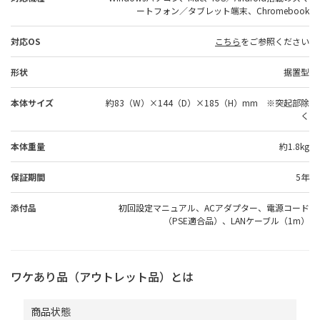
ートフォン／タブレット端末、Chromebook
対応OS
こちら
をご参照ください
形状
据置型
本体サイズ
約83（W）×144（D）×185（H）mm ※突起部除
く
本体重量
約1.8kg
保証期間
5年
添付品
初回設定マニュアル、ACアダプター、電源コード
（PSE適合品）、LANケーブル（1m）
ワケあり品（アウトレット品）とは
商品状態