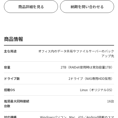
商品詳細を見る
納期を問い合わせる
商品情報
主な用途
オフィス内のデータ共有やファイルサーバーのバック
アップ先
容量
2TB（RAIDeX使用時は実効容量1TB）
ドライブ数
2ドライブ（NAS専用HDD採用）
搭載OS
Linux（オリジナルOS）
推奨最大同時接続
16台
台数
対応機種
Windowsパソコン、Mac、iOS／Android搭載のスマ