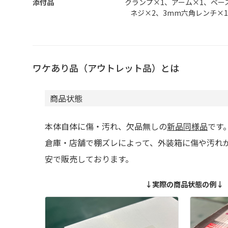
添付品
クランプ×1、アーム×1、ベース
ネジ×2、3mm六角レンチ×
ワケあり品（アウトレット品）とは
商品状態
本体自体に傷・汚れ、欠品無しの
新品同様品
です
倉庫・店舗で棚ズレによって、外装箱に傷や汚れ
安で販売しております。
↓実際の商品状態の例↓