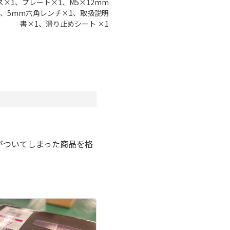
×1、プレート×1、M5×12mm
1、5mm六角レンチ×1、取扱説明
書×1、滑り止めシート ×1
。
がついてしまった商品を格