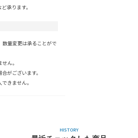
など承ります。
、数量変更は承ることがで
ません。
場合がございます。
入できません。