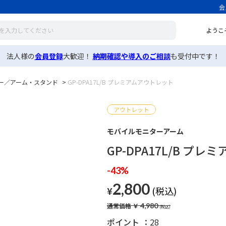
会
ようこ
法人様の
会員登録
大歓迎！
納期確認や導入のご相談
も受付中です！
ー／アーム・スタンド
>
GP-DPA17L/B プレミアムアウトレット
モバイルモニターアーム
GP-DPA17L/B プ
-43%
2,800
¥
通常価格
￥
4,980
ポイント
28