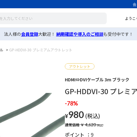
会
ようこ
法人様の
会員登録
大歓迎！
納期確認や導入のご相談
も受付中です！
ブル
>
GP-HDDVI-30 プレミアムアウトレット
HDMI⇔DVIケーブル 3m ブラック
GP-HDDVI-30 プ
-78%
980
¥
通常価格
￥
4,620
ポイント
9