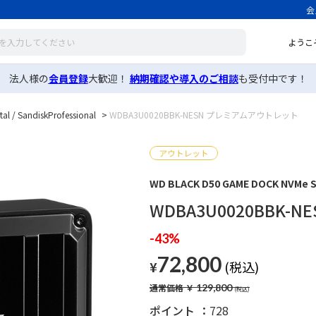
会
ようこ
法人様の
会員登録
大歓迎！
納期確認や導入のご相談
も受付中です！
tal / SandiskProfessional
>
WDBA3U0020BBK-NESN プレミアムアウトレット
WD BLACK D50 GAME DOCK NVMe 
WDBA3U0020BBK
-43%
72,800
¥
通常価格
￥
129,800
ポイント
728