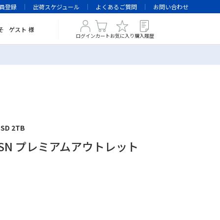
員登録
出荷スケジュール
よくあるご質問
お問い合わせ
そ
ゲスト
様
ログイン
カート
お気に入り
購入履歴
SSD 2TB
-NESN プレミアムアウトレット