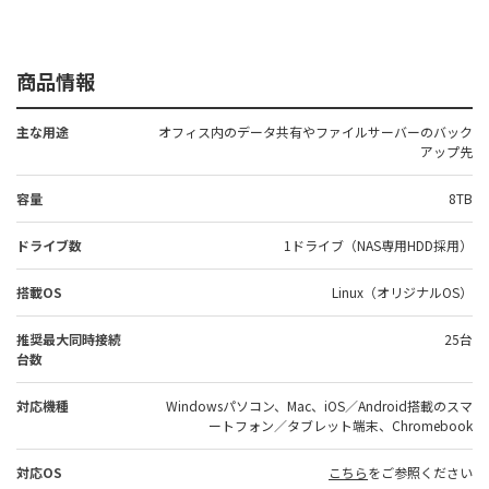
商品情報
主な用途
オフィス内のデータ共有やファイルサーバーのバック
アップ先
容量
8TB
ドライブ数
1ドライブ（NAS専用HDD採用）
搭載OS
Linux（オリジナルOS）
推奨最大同時接続
25台
台数
対応機種
Windowsパソコン、Mac、iOS／Android搭載のスマ
ートフォン／タブレット端末、Chromebook
対応OS
こちら
をご参照ください