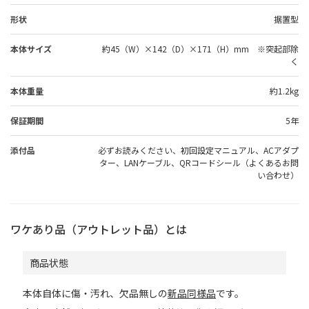
形状
据置型
本体サイズ
約45（W）×142（D）×171（H）mm ※突起部除
く
本体重量
約1.2kg
保証期間
5年
添付品
必ずお読みください、初回設定マニュアル、ACアダプ
ター、LANケーブル、QRコードシール（よくあるお問
い合わせ）
ワケあり品（アウトレット品）とは
商品状態
本体自体に傷・汚れ、欠品無しの
新品同様品
です。