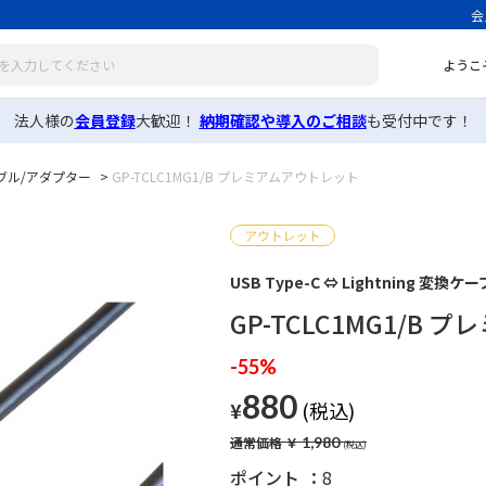
会
ようこ
法人様の
会員登録
大歓迎！
納期確認や導入のご相談
も受付中です！
ブル/アダプター
>
GP-TCLC1MG1/B プレミアムアウトレット
USB Type-C ⇔ Lightning 変換
GP-TCLC1MG1/B
-55%
880
¥
通常価格
￥
1,980
ポイント
8