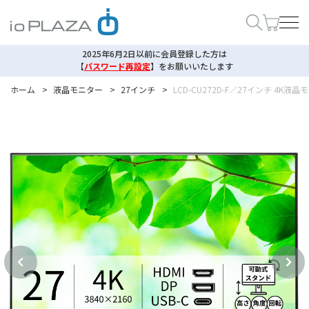
2025年6月2日以前に会員登録した方は
【
パスワード再設定
】
をお願いいたします
ホーム
>
液晶モニター
>
27インチ
>
LCD-CU272D-F／27インチ 4K液