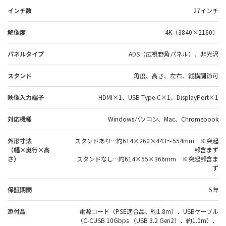
インチ数
27インチ
解像度
4K（3840×2160）
パネルタイプ
ADS（広視野角パネル）、非光沢
スタンド
角度、高さ、左右、縦横調節可
映像入力端子
HDMI×1、USB Type-C×1、DisplayPort×1
対応機種
Windowsパソコン、Mac、Chromebook
外形寸法
スタンドあり…約614×260×443～554mm ※突起
（幅×奥行×高
部含まず
さ）
スタンドなし…約614×55×366mm ※突起部含ま
ず
保証期間
5年
添付品
電源コード（PSE適合品、約1.8m）、USBケーブル
（C-CUSB 10Gbps （USB 3.2 Gen2）、約1.0m）、