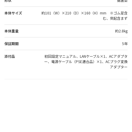
形状
据置型
本体サイズ
約101（W）×210（D）×160（H）mm ※ゴム足含
む、突起含まず
本体重量
約2.8kg
保証期間
5年
添付品
初回設定マニュアル、LANケーブル×1、ACアダプタ
ー、電源ケーブル（PSE適合品）×1、ACプラグ変換
アダプター