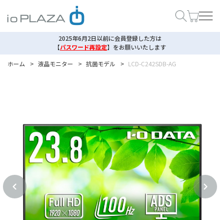
2025年6月2日以前に会員登録した方は
【
パスワード再設定
】
をお願いいたします
ホーム
>
液晶モニター
>
抗菌モデル
>
LCD-C242SDB-AG