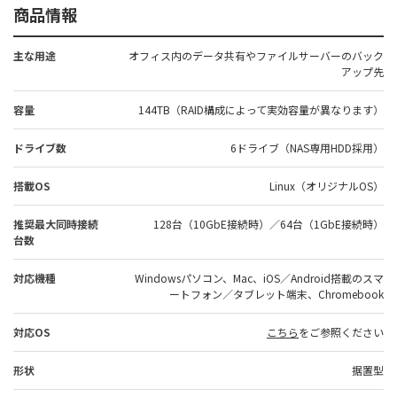
商品情報
主な用途
オフィス内のデータ共有やファイルサーバーのバック
アップ先
容量
144TB（RAID構成によって実効容量が異なります）
ドライブ数
6ドライブ（NAS専用HDD採用）
搭載OS
Linux（オリジナルOS）
推奨最大同時接続
128台（10GbE接続時）／64台（1GbE接続時）
台数
対応機種
Windowsパソコン、Mac、iOS／Android搭載のスマ
ートフォン／タブレット端末、Chromebook
対応OS
こちら
をご参照ください
形状
据置型