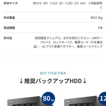
本体サイズ
約279（W）×222（D）×202（H）mm ※突起部除
く
本体重量
約10.2kg
保証期間
5年
添付品
初回設定マニュアル、必ずお読みください、LANケー
ブル×2、ロックキー×2、電源コード（PSE適合
品）、ACプラグ変換アダプター、電源コードクランプ
↓推奨バックアップHDD↓