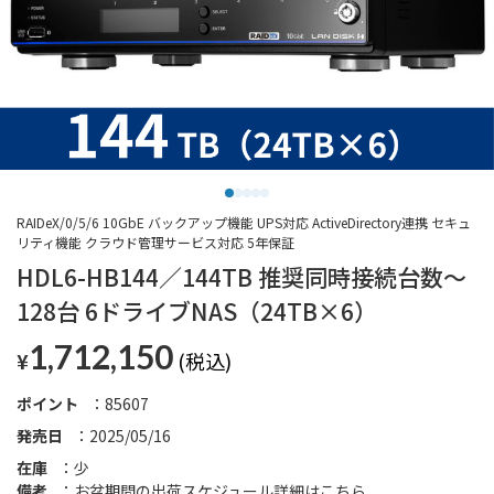
RAIDeX/0/5/6 10GbE バックアップ機能 UPS対応 ActiveDirectory連携 セキュ
リティ機能 クラウド管理サービス対応 5年保証
HDL6-HB144／144TB 推奨同時接続台数～
128台 6ドライブNAS（24TB×6）
1,712,150
¥
ポイント
85607
発売日
2025/05/16
在庫
少
備考
お盆期間の出荷スケジュール詳細は
こちら