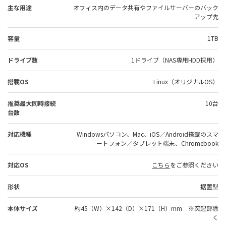
主な用途
オフィス内のデータ共有やファイルサーバーのバック
アップ先
容量
1TB
ドライブ数
1ドライブ（NAS専用HDD採用）
搭載OS
Linux（オリジナルOS）
推奨最大同時接続
10台
台数
対応機種
Windowsパソコン、Mac、iOS／Android搭載のスマ
ートフォン／タブレット端末、Chromebook
対応OS
こちら
をご参照ください
形状
据置型
本体サイズ
約45（W）×142（D）×171（H）mm ※突起部除
く