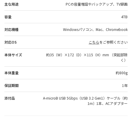
主な用途
PCの容量増設やバックアップ、TV録画
容量
4TB
対応機種
Windowsパソコン、Mac、Chromebook
対応OS
こちら
をご参照ください
本体サイズ
約35（W）×172（D）×115（H）mm （突起部除
く）
本体重量
約800g
保証期間
1年
添付品
A-microB USB 5Gbps（USB 3.2 Gen1）ケーブル〔約
1m〕1本、ACアダプター