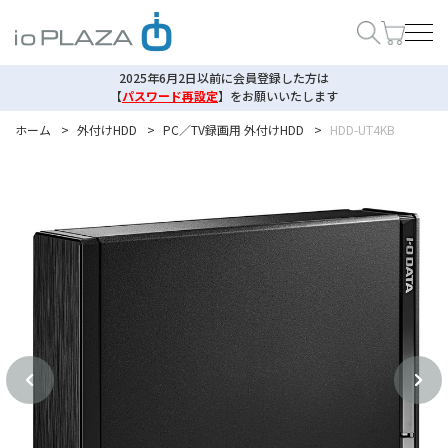
2025年6月2日以前に会員登録した方は
【
パスワード再設定
】
をお願いいたします
ホーム
>
外付けHDD
>
PC／TV録画用 外付けHDD
>
HDD-UT4KB