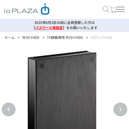
2025年6月2日以前に会員登録した方は
【
パスワード再設定
】
をお願いいたします
ホーム
>
外付けHDD
>
TV録画専用 外付けHDD
>
HDPL-UTA2KB