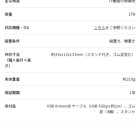
主な用途
TV番組の録画用
容量
2TB
対応機種・OS
こちら
をご参照ください
設置条件
縦置き、横置き
外形寸法
約35x112x133mm（スタンド付き、ゴム足含む）
（幅×奥行×高
さ）
本体重量
約210g
保証期間
1年
添付品
USB A-microB ケーブル（USB 5Gbps 約1m）、ゴム
足（4個）、スタンド