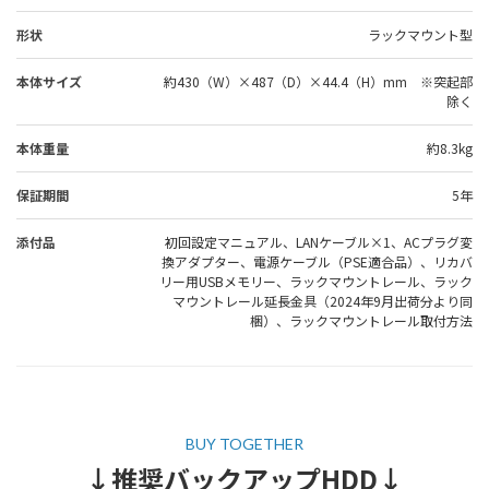
形状
ラックマウント型
本体サイズ
約430（W）×487（D）×44.4（H）mm ※突起部
除く
本体重量
約8.3kg
保証期間
5年
添付品
初回設定マニュアル、LANケーブル×1、ACプラグ変
換アダプター、電源ケーブル（PSE適合品）、リカバ
リー用USBメモリー、ラックマウントレール、ラック
マウントレール延長金具（2024年9月出荷分より同
梱）、ラックマウントレール取付方法
↓推奨バックアップHDD↓