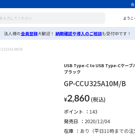
会
ようこ
法人様の
会員登録
大歓迎！
納期確認や導入のご相談
も受付中です！
CU325A10M/B
USB Type-C to USB Type-Cケー
ブラック
GP-CCU325A10M/B
2,860
¥
ポイント
143
発売日
2020/12/04
在庫
あり（平日11時までの