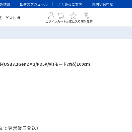
員登録
出荷スケジュール
よくあるご質問
お問い合わせ
そ
ゲスト
様
ログイン
カート
お気に入り
購入履歴
ブル(USB3.2Gen2×2/PD5A/Altモード対応)100cm
注文で翌営業日発送）