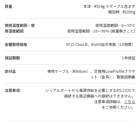
質量
本体…約54g ※ケーブル含まず
梱包時…約390g
使用温度範囲・使
使用温度範囲…0～55℃
用湿度範囲
使用湿度範囲…10～90％ (結露無きこと)
各種取得規格
VCCI Class B、RoHS指令準拠（10物質）
保証期間
1年保証
添付品
専用ケーブル（約60cm）、交換用LowProfileブラケ
ット（金具）、取扱説明書
注意事項
シリアルポートから電源供給を必要とするRS-232Cで
接続する周辺機器への接続はできません。
注意事項詳細は、
こちら
をご参照ください。