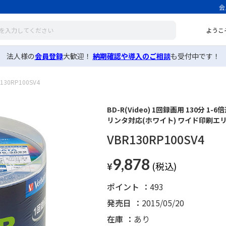
会
ようこ
法人様の
会員登録
大歓迎！
納期確認や導入のご相談
も受付中です！
130RP100SV4
BD-R(Video) 1回録画用 130分 
リンタ対応(ホワイト) ワイド印刷エ
VBR130RP100SV4
9,878
¥
ポイント
493
発売日
2015/05/20
在庫
あり