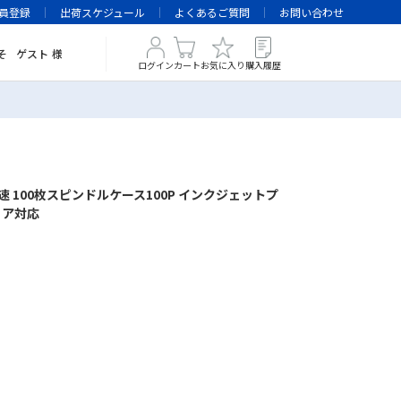
員登録
出荷スケジュール
よくあるご質問
お問い合わせ
そ
ゲスト
様
ログイン
カート
お気に入り
購入履歴
1-6倍速 100枚スピンドルケース100P インクジェットプ
リア対応