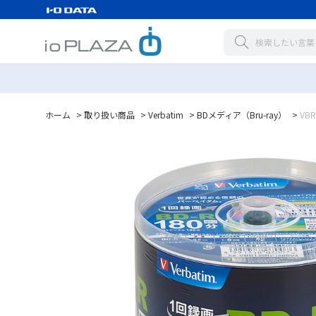
ホーム
>
取り扱い商品
>
Verbatim
>
BDメディア（Bru-ray）
>
VBR