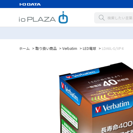
ホーム
>
取り扱い商品
>
Verbatim
>
LED電球
>
LDA6L-G/VP4