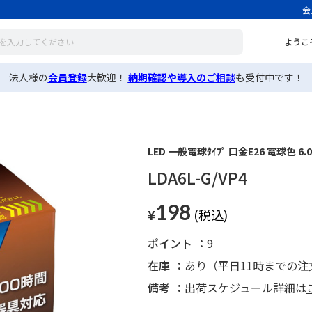
会
ようこ
法人様の
会員登録
大歓迎！
納期確認や導入のご相談
も受付中です！
LED 一般電球ﾀｲﾌﾟ 口金E26 電球色 6.
LDA6L-G/VP4
198
¥
ポイント
9
在庫
あり（平日11時までの
備考
出荷スケジュール詳細は