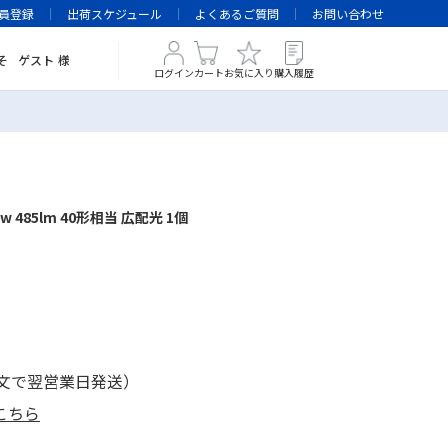
員登録
出荷スケジュール
よくあるご質問
お問い合わせ
そ
ゲスト
様
ログイン
カート
お気に入り
購入履歴
0w 485lm 40形相当 広配光 1個
注文で翌営業日発送）
こちら