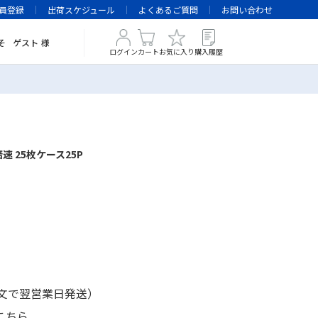
員登録
出荷スケジュール
よくあるご質問
お問い合わせ
そ
ゲスト
様
ログイン
カート
お気に入り
購入履歴
-8倍速 25枚ケース25P
注文で翌営業日発送）
こちら