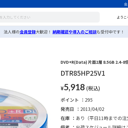
会
ようこ
法人様の
会員登録
大歓迎！
納期確認や導入のご相談
も受付中です！
1
DVD+R(Data) 片面2層 8.5GB 2.4
DTR85HP25V1
5,918
¥
ポイント
295
発売日
2013/04/02
在庫
あり（平日11時までの
備考
出荷スケジュール詳細は