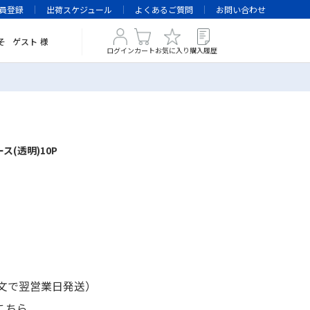
員登録
出荷スケジュール
よくあるご質問
お問い合わせ
そ
ゲスト
様
ログイン
カート
お気に入り
購入履歴
ケース(透明)10P
注文で翌営業日発送）
こちら