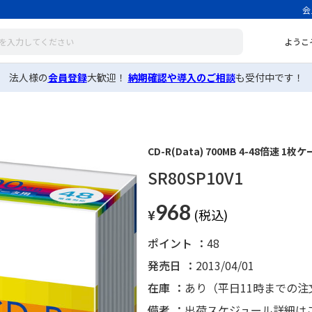
会
ようこ
法人様の
会員登録
大歓迎！
納期確認や導入のご相談
も受付中です！
CD-R(Data) 700MB 4-48倍速 1枚
SR80SP10V1
968
¥
ポイント
48
発売日
2013/04/01
在庫
あり（平日11時までの
備考
出荷スケジュール詳細は