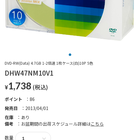
DVD-RW(Data) 4.7GB 1-2倍速 1枚ケース(白)10P 5色
DHW47NM10V1
1,738
¥
ポイント
86
発売日
2013/04/01
在庫
あり
備考
お盆期間の出荷スケジュール詳細は
こちら
数量