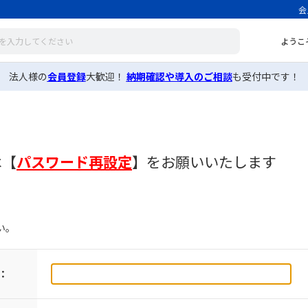
会
ようこ
法人様の
会員登録
大歓迎！
納期確認や導入のご相談
も受付中です！
は
【
パスワード再設定
】
をお願いいたします
い。
：