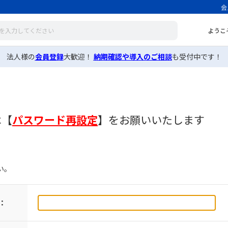
会
ようこ
法人様の
会員登録
大歓迎！
納期確認や導入のご相談
も受付中です！
は
【
パスワード再設定
】
をお願いいたします
い。
：