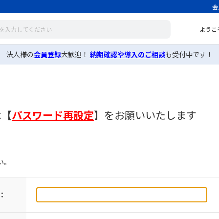
会
ようこ
法人様の
会員登録
大歓迎！
納期確認や導入のご相談
も受付中です！
は
【
パスワード再設定
】
をお願いいたします
い。
：