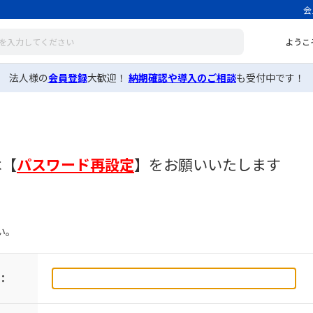
会
ようこ
法人様の
会員登録
大歓迎！
納期確認や導入のご相談
も受付中です！
は
【
パスワード再設定
】
をお願いいたします
い。
：