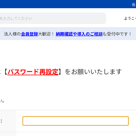
会
ようこ
法人様の
会員登録
大歓迎！
納期確認や導入のご相談
も受付中です！
は
【
パスワード再設定
】
をお願いいたします
い。
：